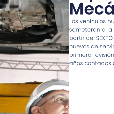
Mecá
Los vehículos nu
someterán a la
partir del SEXTO
nuevos de servi
primera revisió
años contados a