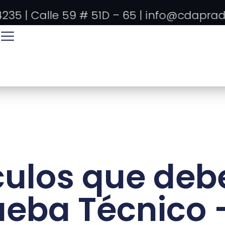
5 | Calle 59 # 51D – 65 | info@cdaprado.c
ulos que debe
ueba Técnico 