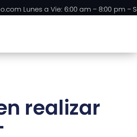
om Lunes a Vie: 6:00 am – 8:00 pm – Sáb: 
n realizar
-