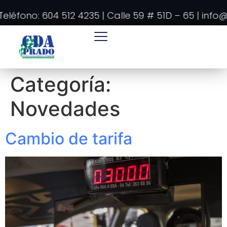
léfono: 604 512 4235 | Calle 59 # 51D – 65 | info@
Categoría:
Novedades
Cambio de tarifa